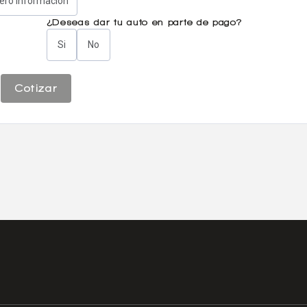
iero información
¿Deseas dar tu auto en parte de pago?
Si
No
Cotizar