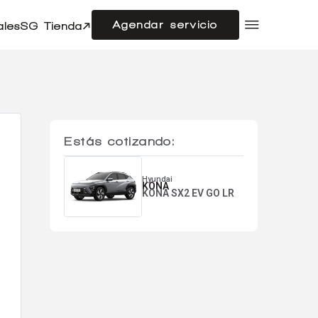
Agendar servicio
ales
SG Tienda
Compramos tu auto
Acerca de SG Autos
Financiamiento
Flotas
Doble cabina
Noticias
Estás cotizando:
Centro de ayuda
Hyundai
KONA
KONA SX2 EV GO LR