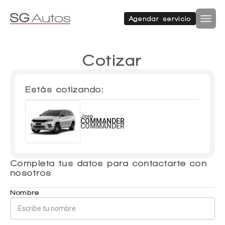
Autos nuevos
Autos usados
Agendar servicio
Por marca
Por categoría
Inicio
SUV
Cotizar
Autos nuevos
Estás cotizando:
Autos usados
Hatchback
Repuestos
Jeep
COMMANDER
COMMANDER
Sucursales
Sedan
Completa tus datos para contactarte con
Compramos tu auto
nosotros
Acerca de SG Autos
Financiamiento
Nombre
Furgón
Flotas
Noticias