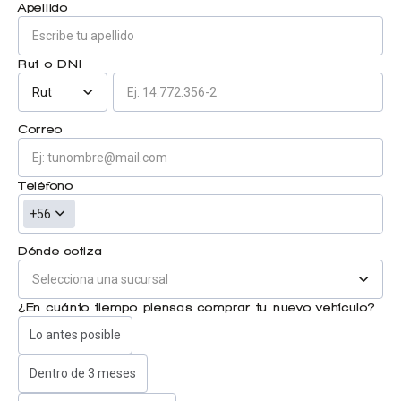
Apellido
Centro de ayuda
Doble cabina
Rut o DNI
Rut
Ver todo autos usados
Correo
Ver todo autos nuevos
Teléfono
+56
Dónde cotiza
¿En cuánto tiempo piensas comprar tu nuevo vehículo?
Lo antes posible
Dentro de 3 meses