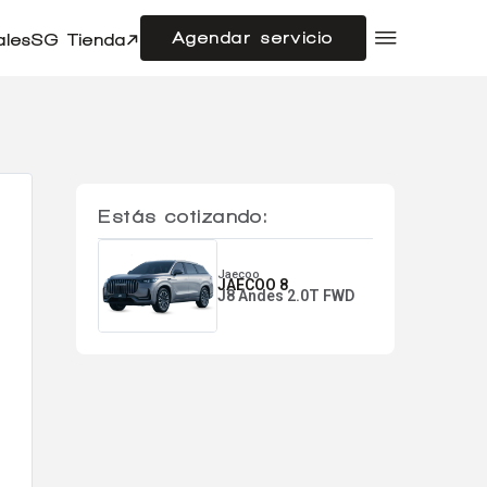
Agendar servicio
ales
SG Tienda
Compramos tu auto
Acerca de SG Autos
Financiamiento
Flotas
Doble cabina
Noticias
Estás cotizando:
Centro de ayuda
Jaecoo
JAECOO 8
J8 Andes 2.0T FWD