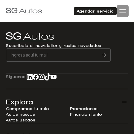
Autos nuevos
Autos usados
Agendar servicio
Por marca
Por categoría
Inicio
SUV
Autos nuevos
Suscríbete al newsletter y recibe novedades
Autos usados
Hatchback
Repuestos
Síguenos!
Sucursales
Sedan
Compramos tu auto
Explora
Acerca de SG Autos
Compramos tu auto
Promociones
Autos nuevos
Financiamiento
Financiamiento
Autos usados
Furgón
Flotas
Noticias