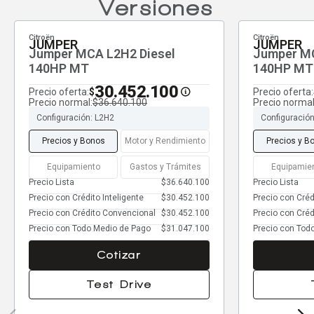
Versiones
Citroën
Citroën
JUMPER
JUMPER
Jumper MCA L2H2 Diesel
Jumper MC
140HP MT
140HP MT
30.452.100
Precio oferta:
Precio oferta:
$
Precio normal:
$36.640.100
Precio normal
Configuración: L2H2
Configuración
Precios y Bonos
Motor y Rendimiento
Precios y B
Equipamiento
Gastos y Trámites
Equipamie
Precio Lista
$36.640.100
Precio Lista
Precio con Crédito Inteligente
$30.452.100
Precio con Créd
Precio con Crédito Convencional
$30.452.100
Precio con Cré
Precio con Todo Medio de Pago
$31.047.100
Precio con Tod
Cotizar
Test Drive