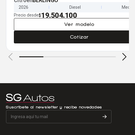
Citroën
BERLINGO
2026
Diesel
Mecán
19.504.100
Precio desde
$
Ver modelo
Cotizar
Suscríbete al newsletter y recibe novedades