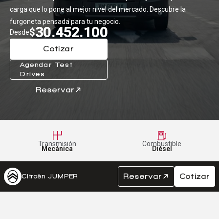
carga que lo pone al mejor nivel del mercado. Descubre la
Centro de ayuda
furgoneta pensada para tu negocio.
30.452.100
Doble cabina
$
Desde
Cotizar
Agendar Test
Ver todo autos usados
Drives
Reservar
Ver todo autos nuevos
Transmisión
Combustible
Mecánica
Diésel
Reservar
Cotizar
Citroën JUMPER