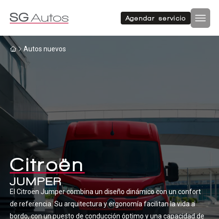
Autos nuevos
Autos usados
Agendar servicio
Por marca
Por categoría
Inicio
Autos nuevos
SUV
Autos nuevos
Autos usados
Hatchback
Repuestos
Sucursales
Sedan
Compramos tu auto
Citroën
Acerca de SG Autos
JUMPER
Financiamiento
El Citroën Jumper combina un diseño dinámico con un confort
Furgón
Flotas
de referencia. Su arquitectura y ergonomía facilitan la vida a
bordo, con un puesto de conducción óptimo y una capacidad de
Noticias