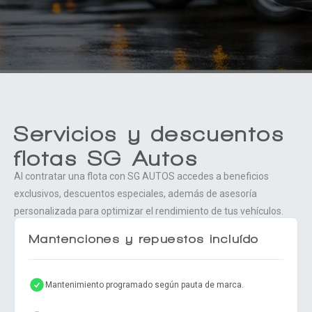
Centro de ayuda
Doble cabina
Ver todo autos usados
Servicios y descuentos
Ver todo autos nuevos
flotas SG Autos
Al contratar una flota con SG AUTOS accedes a beneficios
exclusivos, descuentos especiales, además de asesoría
personalizada para optimizar el rendimiento de tus vehículos.
Mantenciones y repuestos incluído
Mantenimiento programado según pauta de marca.