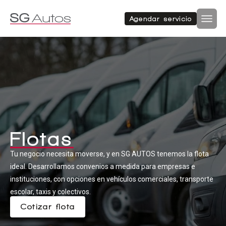
Autos nuevos
Autos usados
Agendar servicio
Por marca
Por categoría
Inicio
SUV
Autos nuevos
Autos usados
Hatchback
Repuestos
Flotas
Sucursales
Tu negocio necesita moverse, y en SG AUTOS tenemos la flota
Sedan
Compramos tu auto
ideal. Desarrollamos convenios a medida para empresas e
Acerca de SG Autos
instituciones, con opciones en vehículos comerciales, transporte
escolar, taxis y colectivos.
Financiamiento
Furgón
Cotizar flota
Flotas
Noticias