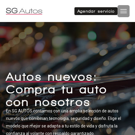
Autos nuevos
Autos usados
Agendar servicio
Por marca
Por categoría
Inicio
SUV
Autos nuevos
Autos usados
Hatchback
Repuestos
Autos nuevos
:
Sucursales
Compra tu auto
Sedan
Compramos tu auto
con nosotros
Acerca de SG Autos
En SG AUTOS contamos con una amplia selección de autos
Financiamiento
nuevos que combinan tecnología, seguridad y diseño. Elige el
Furgón
Flotas
modelo que mejor se adapta a tu estilo de vida y disfruta la
confianza al volante con respaldo garantizado.
Noticias