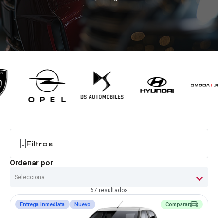
Centro de ayuda
Doble cabina
Ver todo autos usados
Ver todo autos nuevos
Filtros
Ordenar por
67 resultados
Entrega inmediata
Nuevo
Comparar