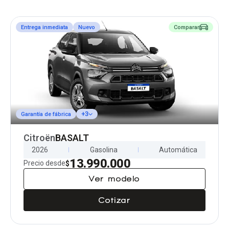
Entrega inmediata
Nuevo
Comparar
+3
Garantía de fábrica
Citroën
BASALT
2026
Gasolina
Automática
13.990.000
Precio desde
$
Ver modelo
Cotizar