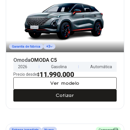
+3
Garantía de fábrica
Omoda
OMODA C5
2026
Gasolina
Automática
11.990.000
Precio desde
$
Ver modelo
Cotizar
Entrega inmediata
Nuevo
Comparar