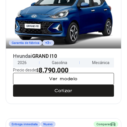
+3
Garantía de fábrica
Hyundai
GRAND I10
2026
Gasolina
Mecánica
8.790.000
Precio desde
$
Ver modelo
Cotizar
Entrega inmediata
Nuevo
Comparar