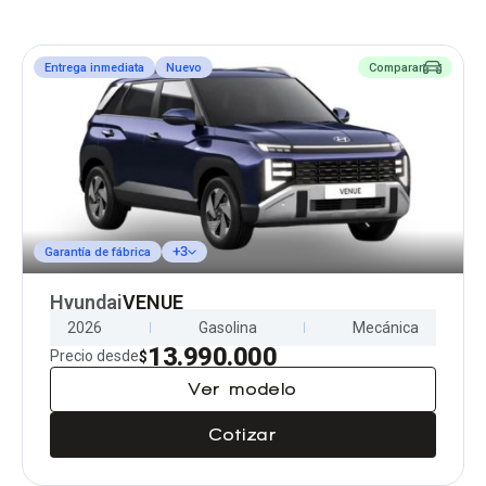
Entrega inmediata
Nuevo
Comparar
+3
Garantía de fábrica
Hyundai
VENUE
2026
Gasolina
Mecánica
13.990.000
Precio desde
$
Ver modelo
Cotizar