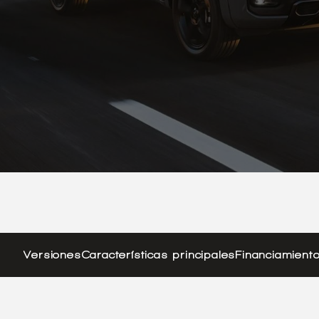
Versiones
Características principales
Financiamient