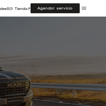
Agendar servicio
ales
SG Tienda
Compramos tu auto
Acerca de SG Autos
Financiamiento
Flotas
Doble cabina
Noticias
Centro de ayuda