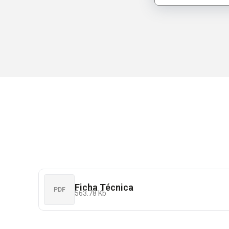
Ficha Técnica
PDF
563.78 Kb