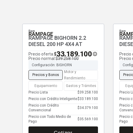
Ram
Ram
RAMPAGE
RAM
RAMPAGE BIGHORN 2.2
RAMP
DIESEL 200 HP 4X4 AT
DIESE
33.189.100
Precio oferta:
Precio 
$
Precio normal:
$39.258.100
Precio 
Configuración: BIGHORN
Confi
Motor y
Precios y Bonos
Preci
Rendimiento
Equipamiento
Gastos y Trámites
Equi
Precio Lista
$39.258.100
Precio L
Precio con Crédito Inteligente
$33.189.100
Precio c
Precio con Crédito
Precio c
$34.379.100
Convencional
Convenc
Precio con Todo Medio de
Precio 
$35.569.100
Pago
Pago
Cotizar