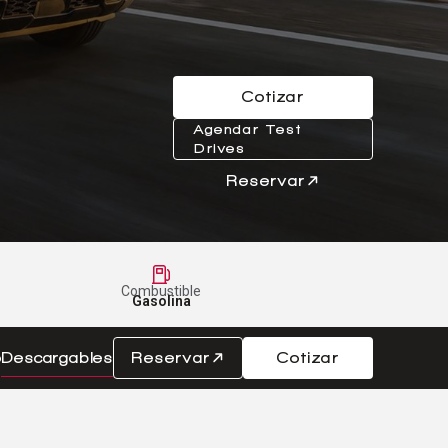
Cotizar
Agendar Test
Drives
Reservar
Combustible
Gasolina
o
Descargables
Reservar
Cotizar