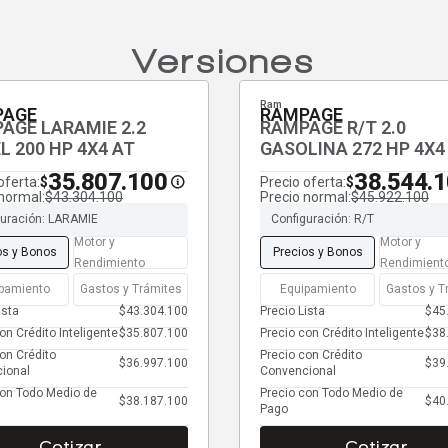
Versiones
Ram
PAGE
RAMPAGE
AGE LARAMIE 2.2
RAMPAGE R/T 2.0
L 200 HP 4X4 AT
GASOLINA 272 HP 4X4
35.807.100
38.544.
oferta:
Precio oferta:
$
$
normal:
$43.304.100
Precio normal:
$45.922.100
guración: LARAMIE
Configuración: R/T
Motor y
Motor y
os y Bonos
Precios y Bonos
Rendimiento
Rendimient
pamiento
Gastos y Trámites
Equipamiento
Gastos y T
ista
$43.304.100
Precio Lista
$45
on Crédito Inteligente
$35.807.100
Precio con Crédito Inteligente
$38
on Crédito
Precio con Crédito
$36.997.100
$39
ional
Convencional
con Todo Medio de
Precio con Todo Medio de
$38.187.100
$40
Pago
Cotizar
Cotizar