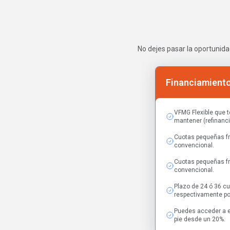
No dejes pasar la oportunida
Financiamiento
VFMG Flexible que t
mantener (refinanci
Cuotas pequeñas fr
convencional.
Cuotas pequeñas fr
convencional.
Plazo de 24 ó 36 c
respectivamente po
Puedes acceder a e
pie desde un 20%.