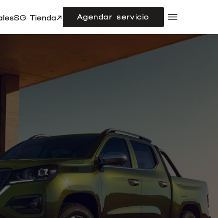
Agendar servicio
ales
SG Tienda
Compramos tu auto
Acerca de SG Autos
Financiamiento
Flotas
Doble cabina
Noticias
Centro de ayuda