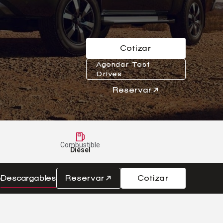
Cotizar
Agendar Test
Drives
Reservar
Combustible
Diésel
o
Descargables
Reservar
Cotizar