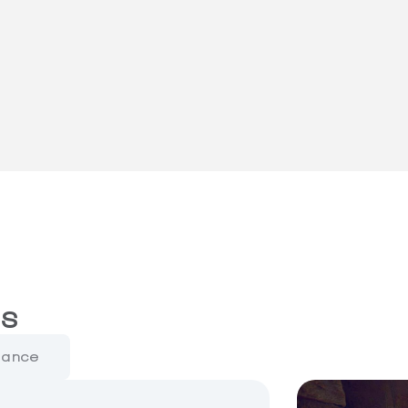
es
mance