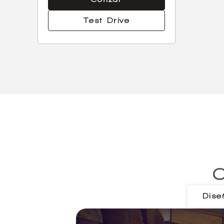
Test Drive
C
Dise