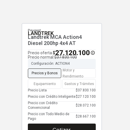
Peugeot
LANDTREK
Landtrek MCA Action4
Diesel 200hp 4x4 AT
27.120.100
Precio oferta:
$
Precio normal:
$37.830.100
Configuración: ACTION4
Motor y
Precios y Bonos
Rendimiento
Equipamiento
Gastos y Trámites
Precio Lista
$37.830.100
Precio con Crédito Inteligente
$27.120.100
Precio con Crédito
$28.072.100
Convencional
Precio con Todo Medio de
$28.667.100
Pago
Cotizar