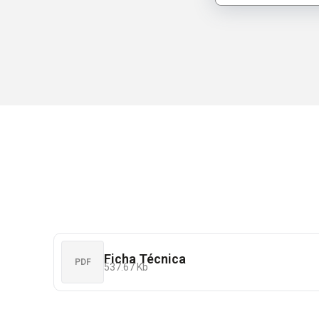
Ficha Técnica
PDF
537.67 Kb