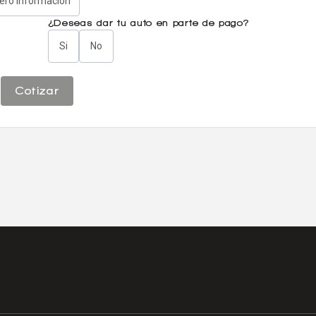
iero información
¿Deseas dar tu auto en parte de pago?
Si
No
Cotizar