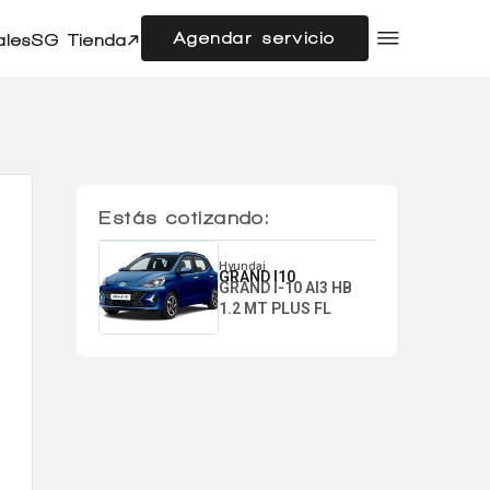
Agendar servicio
ales
SG Tienda
Compramos tu auto
Acerca de SG Autos
Financiamiento
Flotas
Doble cabina
Noticias
Estás cotizando:
Centro de ayuda
Hyundai
GRAND I10
GRAND I-10 AI3 HB
1.2 MT PLUS FL