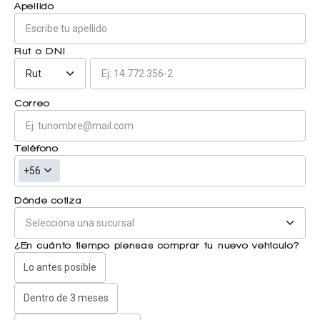
Apellido
Centro de ayuda
Doble cabina
Rut o DNI
Rut
Ver todo autos usados
Correo
Ver todo autos nuevos
Teléfono
+56
Dónde cotiza
¿En cuánto tiempo piensas comprar tu nuevo vehículo?
Lo antes posible
Dentro de 3 meses