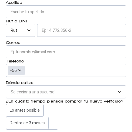
Apellido
Centro de ayuda
Doble cabina
Rut o DNI
Rut
Ver todo autos usados
Correo
Ver todo autos nuevos
Teléfono
+56
Dónde cotiza
¿En cuánto tiempo piensas comprar tu nuevo vehículo?
Lo antes posible
Dentro de 3 meses