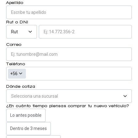
Apellido
Centro de ayuda
Doble cabina
Rut o DNI
Rut
Ver todo autos usados
Correo
Ver todo autos nuevos
Teléfono
+56
Dónde cotiza
¿En cuánto tiempo piensas comprar tu nuevo vehículo?
Lo antes posible
Dentro de 3 meses