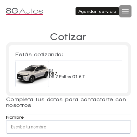
Autos nuevos
Autos usados
Agendar servicio
Por marca
Por categoría
Inicio
SUV
Cotizar
Autos nuevos
Estás cotizando:
Autos usados
Hatchback
Repuestos
DS
DS7
DS 7 Pallas G1.6 T
Sucursales
Sedan
Completa tus datos para contactarte con
Compramos tu auto
nosotros
Acerca de SG Autos
Financiamiento
Nombre
Furgón
Flotas
Noticias