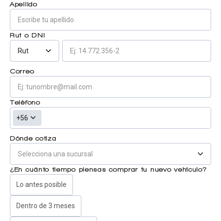
Apellido
Centro de ayuda
Doble cabina
Rut o DNI
Rut
Ver todo autos usados
Correo
Ver todo autos nuevos
Teléfono
+56
Dónde cotiza
¿En cuánto tiempo piensas comprar tu nuevo vehículo?
Lo antes posible
Dentro de 3 meses