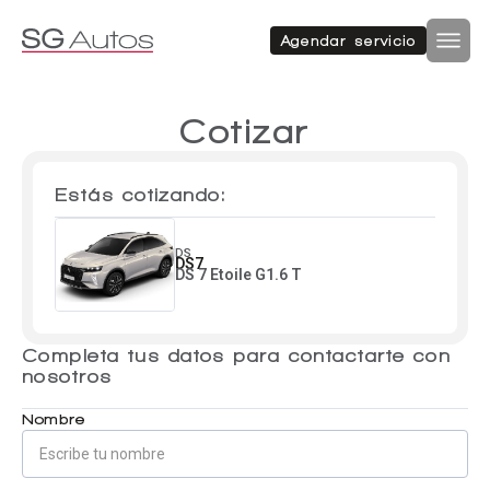
Autos nuevos
Autos usados
Agendar servicio
Por marca
Por categoría
Inicio
SUV
Cotizar
Autos nuevos
Estás cotizando:
Autos usados
Hatchback
Repuestos
DS
DS7
DS 7 Etoile G1.6 T
Sucursales
Sedan
Completa tus datos para contactarte con
Compramos tu auto
nosotros
Acerca de SG Autos
Financiamiento
Nombre
Furgón
Flotas
Noticias