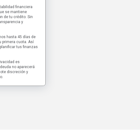
tabilidad financiera
 que se mantiene
n de tu crédito. Sin
ansparencia y
emos hasta 45 días de
u primera cuota. Así
lanificar tus finanzas
rivacidad es
 deuda no aparecerá
dote discreción y
o.