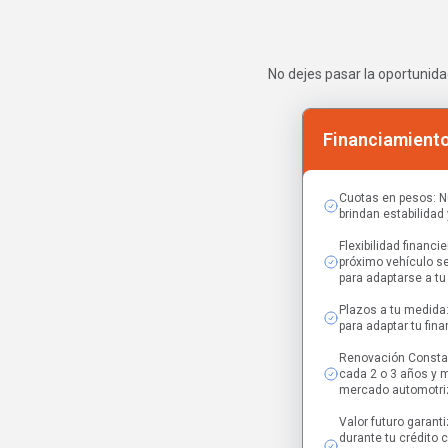
No dejes pasar la oportunida
Financiamiento
Cuotas en pesos: N
brindan estabilidad
Flexibilidad financ
próximo vehículo se
para adaptarse a tu
Plazos a tu medida
para adaptar tu fin
Renovación Constan
cada 2 o 3 años y m
mercado automotri
Valor futuro garant
durante tu crédito 