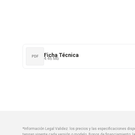
Ficha Técnica
PDF
4.46 Mb
*Información Legal Validez: los precios y las especificaciones di
tengan vigente cada versión o modelo. Bonos de financiamiento: la