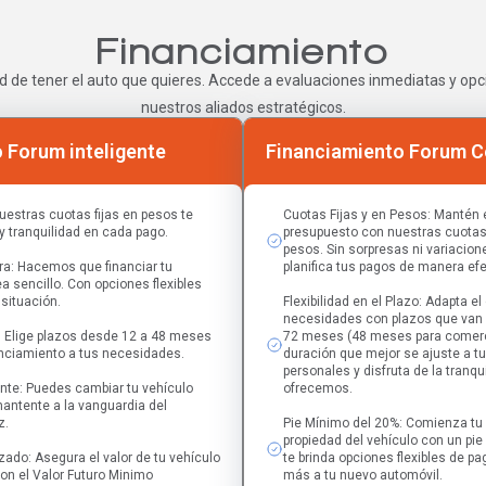
Financiamiento
d de tener el auto que quieres. Accede a evaluaciones inmediatas y opci
nuestros aliados estratégicos.
 Forum inteligente
Financiamiento Forum C
uestras cuotas fijas en pesos te
Cuotas Fijas y en Pesos: Mantén el
 y tranquilidad en cada pago.
presupuesto con nuestras cuotas 
pesos. Sin sorpresas ni variacion
iera: Hacemos que financiar tu
planifica tus pagos de manera efe
a sencillo. Con opciones flexibles
 situación.
Flexibilidad en el Plazo: Adapta el
necesidades con plazos que van
: Elige plazos desde 12 a 48 meses
72 meses (48 meses para comerci
anciamiento a tus necesidades.
duración que mejor se ajuste a t
personales y disfruta de la tranqu
te: Puedes cambiar tu vehículo
ofrecemos.
antente a la vanguardia del
z.
Pie Mínimo del 20%: Comienza tu
propiedad del vehículo con un pie
izado: Asegura el valor de tu vehículo
te brinda opciones flexibles de pag
con el Valor Futuro Minimo
más a tu nuevo automóvil.