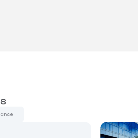
es
mance