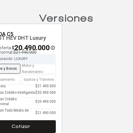
Versiones
A C5
5T HEV DHT Luxury
20.490.000
oferta:
$
normal:
$21.490.000
guración: LUXURY
Motor y
os y Bonos
Rendimiento
pamiento
Gastos y Trámites
ista
$21.490.000
on Crédito Inteligente
$20.490.000
on Crédito
$20.490.000
ional
con Todo Medio de
$21.490.000
Cotizar