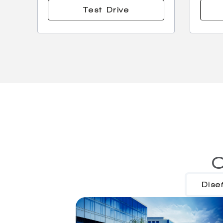
Test Drive
C
Dise