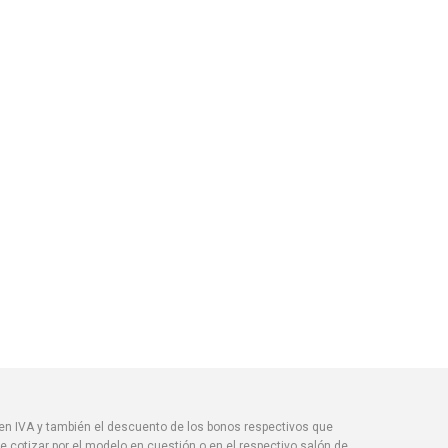
yen IVA y también el descuento de los bonos respectivos que
 cotizar por el modelo en cuestión o en el respectivo salón de