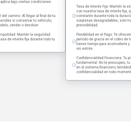
aplica bajo ciertas condiciones
Tasa de Interés Fija: Mantén la es
con nuestra tasa de interés fija,
l del camino: Al llegar al final de tu
constante durante toda la duració
decides si conservar tu vehículo,
sorpresas desagradables, solo tr
delo, vender o devolver.
previsibilidad.
nquilidad: Mantén la seguridad
Flexibilidad en el Pago: Te ofrec
asa de interés fija durante todo tu
período de gracia en el cobro de t
tienes tiempo para acomodarte y p
sin estrés.
Confidencialidad Financiera: Tu p
fundamental. No te preocupes, tu
en el sistema financiero, brindán
confidencialidad en todo moment