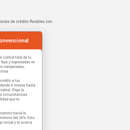
ones de crédito flexibles con
onvencional
 control total de tu
fijas y expresadas en
es inesperadas,
ctiva.
 crédito a tus
 desde 6 meses hasta
ales). Elige la
us circunstancias
ilidad que te
 camino hacia la
 mínimo del 20%. Esto
o inicial y te acerca