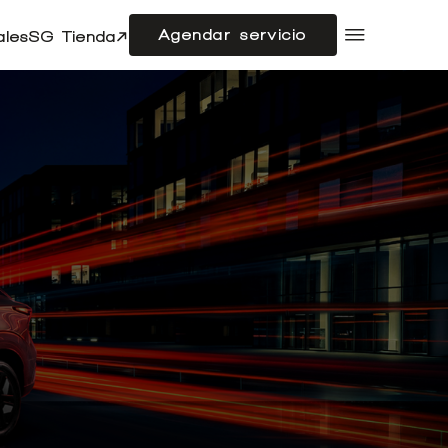
Agendar servicio
ales
SG Tienda
Compramos tu auto
Acerca de SG Autos
Financiamiento
Flotas
Doble cabina
Noticias
Centro de ayuda