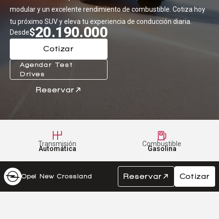
modular y un excelente rendimiento de combustible. Cotiza hoy
Centro de ayuda
tu próximo SUV y eleva tu experiencia de conducción diaria.
20.190.000
Doble cabina
$
Desde
Cotizar
Agendar Test
Ver todo autos usados
Drives
Reservar
Ver todo autos nuevos
Transmisión
Combustible
Automática
Gasolina
Reservar
Cotizar
Opel New Crossland