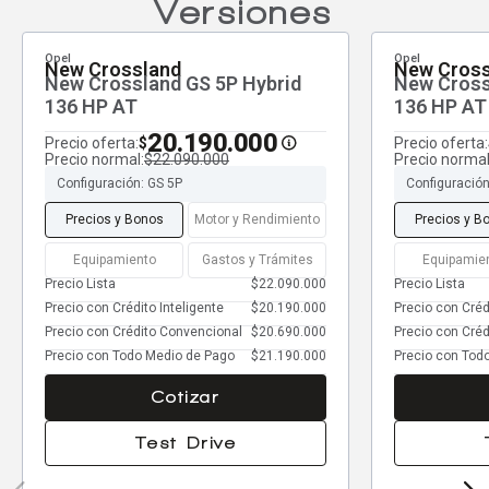
Versiones
Opel
Opel
New Crossland
New Cross
New Crossland GS 5P Hybrid
New Cross
136 HP AT
136 HP AT
20.190.000
Precio oferta:
Precio oferta:
$
Precio normal:
$22.090.000
Precio normal
Configuración: GS 5P
Configuración
Precios y Bonos
Motor y Rendimiento
Precios y B
Equipamiento
Gastos y Trámites
Equipamie
Precio Lista
$22.090.000
Precio Lista
Precio con Crédito Inteligente
$20.190.000
Precio con Créd
Precio con Crédito Convencional
$20.690.000
Precio con Cré
Precio con Todo Medio de Pago
$21.190.000
Precio con Tod
Cotizar
Test Drive