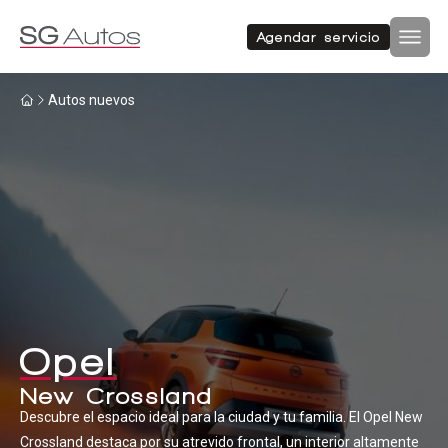
Autos nuevos
Autos usados
Agendar servicio
Por marca
Por categoría
Inicio
Autos nuevos
SUV
Autos nuevos
Autos usados
Hatchback
Repuestos
Sucursales
Sedan
Compramos tu auto
Opel
Acerca de SG Autos
Financiamiento
New Crossland
Furgón
Flotas
Descubre el espacio ideal para la ciudad y tu familia. El Opel New
Crossland destaca por su atrevido frontal, un interior altamente
Noticias