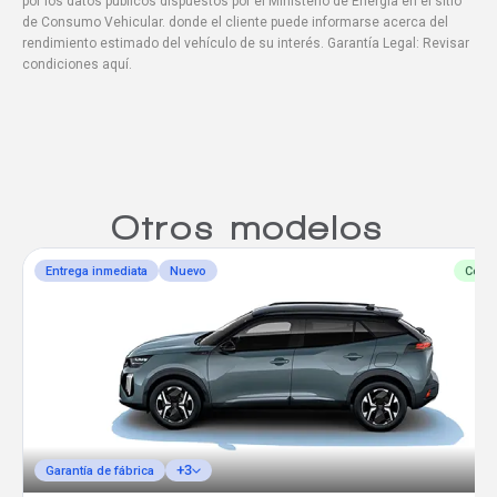
por los datos públicos dispuestos por el Ministerio de Energía en el sitio
de Consumo Vehicular. donde el cliente puede informarse acerca del
rendimiento estimado del vehículo de su interés. Garantía Legal: Revisar
condiciones aquí.
Otros modelos
Entrega inmediata
Nuevo
Comp
+3
Garantía de fábrica