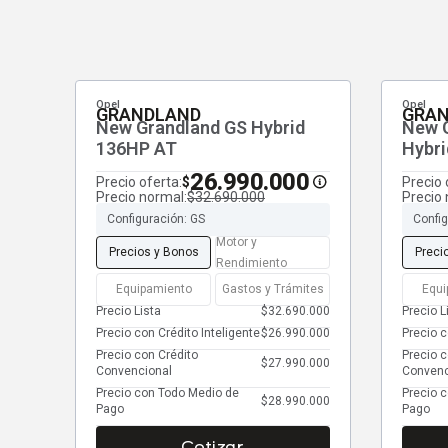
Opel
Opel
GRANDLAND
GRA
New Grandland GS Hybrid
New G
136HP AT
Hybr
26.990.000
Precio oferta:
Precio 
$
Precio normal:
$32.690.000
Precio 
Configuración: GS
Confi
Motor y
Precios y Bonos
Preci
Rendimiento
Equipamiento
Gastos y Trámites
Equi
Precio Lista
$32.690.000
Precio L
Precio con Crédito Inteligente
$26.990.000
Precio c
Precio con Crédito
Precio c
$27.990.000
Convencional
Convenc
Precio con Todo Medio de
Precio 
$28.990.000
Pago
Pago
Cotizar