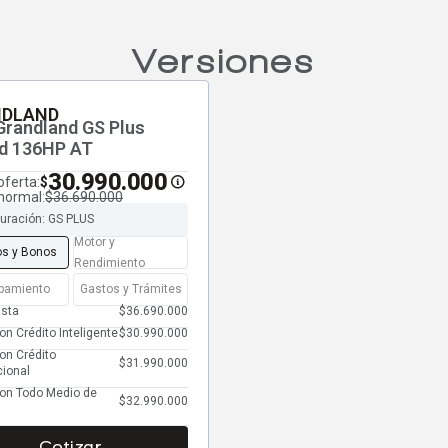
Versiones
NDLAND
randland GS Plus
id 136HP AT
30.990.000
oferta:
$
normal:
$36.690.000
guración: GS PLUS
Motor y
os y Bonos
Rendimiento
pamiento
Gastos y Trámites
ista
$36.690.000
on Crédito Inteligente
$30.990.000
on Crédito
$31.990.000
ional
con Todo Medio de
$32.990.000
Cotizar