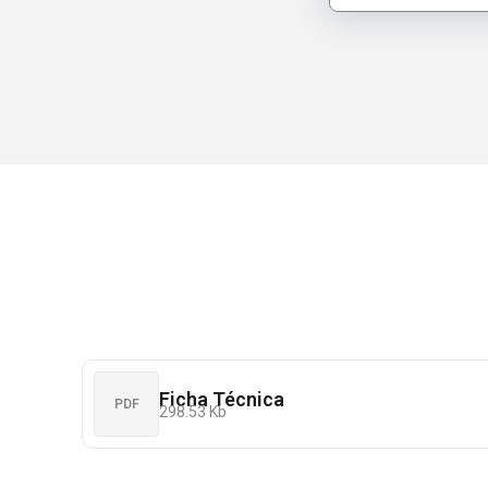
Ficha Técnica
PDF
298.53 Kb