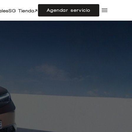
Agendar servicio
ales
SG Tienda
Compramos tu auto
Acerca de SG Autos
Financiamiento
Flotas
Doble cabina
Noticias
Centro de ayuda