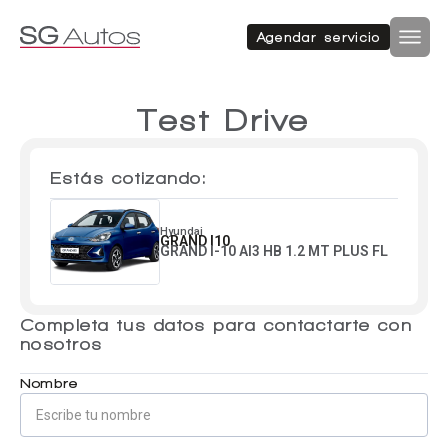
Autos nuevos
Autos usados
Agendar servicio
Por marca
Por categoría
Inicio
SUV
Test Drive
Autos nuevos
Estás cotizando:
Autos usados
Hatchback
Repuestos
Hyundai
GRAND I10
GRAND I-10 AI3 HB 1.2 MT PLUS FL
Sucursales
Sedan
Completa tus datos para contactarte con
Compramos tu auto
nosotros
Acerca de SG Autos
Financiamiento
Nombre
Furgón
Flotas
Noticias