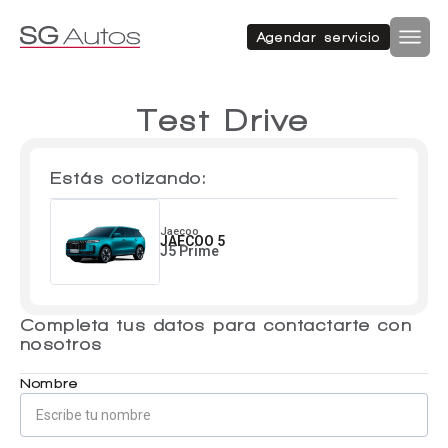
Autos nuevos
Autos usados
Agendar servicio
Por marca
Por categoría
Inicio
SUV
Test Drive
Autos nuevos
Estás cotizando:
Autos usados
Hatchback
Repuestos
Jaecoo
JAECOO 5
J5 Prime
Sucursales
Sedan
Completa tus datos para contactarte con
Compramos tu auto
nosotros
Acerca de SG Autos
Financiamiento
Nombre
Furgón
Flotas
Noticias