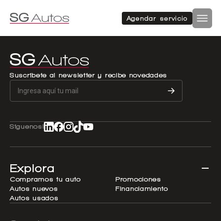
Autos nuevos
Autos usados
Agendar servicio
Por marca
Por categoría
Inicio
SUV
Autos nuevos
Suscríbete al newsletter y recibe novedades
Autos usados
Hatchback
Repuestos
Síguenos!
Sucursales
Sedan
Compramos tu auto
Explora
Acerca de SG Autos
Compramos tu auto
Promociones
Autos nuevos
Financiamiento
Financiamiento
Autos usados
Furgón
Flotas
Noticias