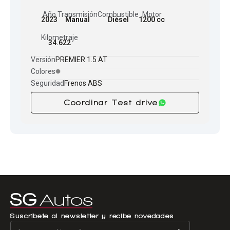
Año
Transmisión
Combustible
Motor
2023
Manual
Diésel
1200 cc
Kilometraje
34.622
Versión
PREMIER 1.5 AT
Colores
Seguridad
Frenos ABS
Coordinar Test drive
Suscríbete al newsletter y recibe novedades