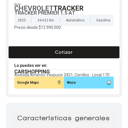
SUV
CHEVROLET
TRACKER
Centro de ayuda
TRACKER PREMIER 1.5 AT
Doble cabina
2023
34.622 km
Automático
Gasolina
Precio desde:
$12.990.000
Ver todo autos usados
Cotizar
Ver todo autos nuevos
Lo puedes ver en:
CARSHOPPING
Avenida Américo Vespucio 2451, Cerrillos - Local 170
Google Maps
Waze
Características generales