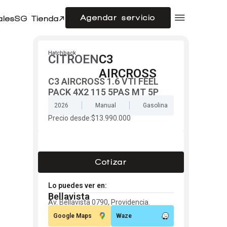
Agendar servicio
ales
SG Tienda
Compramos tu auto
Acerca de SG Autos
Hatchback
CITROEN
C3
Financiamiento
AIRCROSS
C3 AIRCROSS 1.6 VTI FEEL
Flotas
Doble cabina
PACK 4X2 115 5PAS MT 5P
Noticias
2026
Manual
Gasolina
Centro de ayuda
Precio desde:
$13.990.000
Cotizar
Lo puedes ver en:
Bellavista
Av. Bellavista 0790, Providencia.
Google Maps
Waze