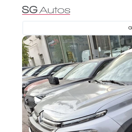
G
Por marca
Por categoría
SUV
Ha