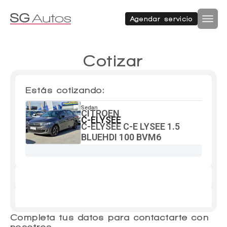
Autos nuevos
Autos usados
Agendar servicio
Por marca
Por categoría
Inicio
SUV
Cotizar
Autos nuevos
Estás cotizando:
Autos usados
Hatchback
Sedan
CITROEN
Repuestos
C-ELYSEE
C-ELYSEE C-E LYSEE 1.5
BLUEHDI 100 BVM6
Sucursales
Sedan
Compramos tu auto
Acerca de SG Autos
Financiamiento
Furgón
Flotas
Completa tus datos para contactarte con
Noticias
nosotros