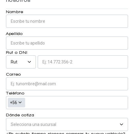
Centro de ayuda
Nombre
Doble cabina
Apellido
Ver todo autos usados
Rut o DNI
Ver todo autos nuevos
Rut
Correo
Teléfono
+56
Dónde cotiza
¿En cuánto tiempo piensas comprar tu nuevo vehículo?