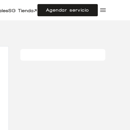
Agendar servicio
ales
SG Tienda
Compramos tu auto
Acerca de SG Autos
Financiamiento
Flotas
Doble cabina
Noticias
Centro de ayuda