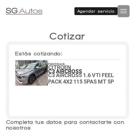
Autos nuevos
Autos usados
Agendar servicio
Por marca
Por categoría
Inicio
SUV
Cotizar
Autos nuevos
Estás cotizando:
Autos usados
Hatchback
Hatchback
CITROEN
Repuestos
C3 AIRCROSS
C3 AIRCROSS 1.6 VTI FEEL
PACK 4X2 115 5PAS MT 5P
Sucursales
Sedan
Compramos tu auto
Acerca de SG Autos
Financiamiento
Completa tus datos para contactarte con
Furgón
Flotas
nosotros
Noticias