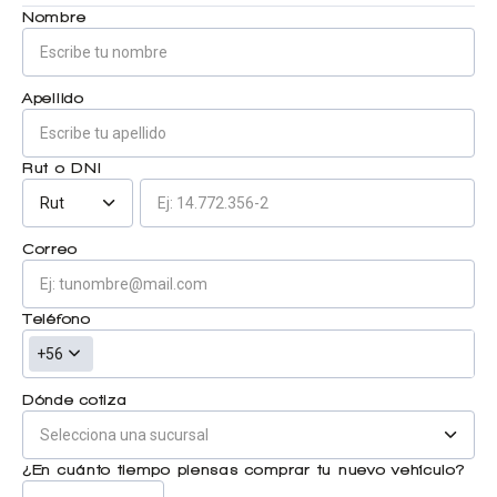
Nombre
Centro de ayuda
Doble cabina
Apellido
Ver todo autos usados
Rut o DNI
Rut
Ver todo autos nuevos
Correo
Teléfono
+56
Dónde cotiza
¿En cuánto tiempo piensas comprar tu nuevo vehículo?