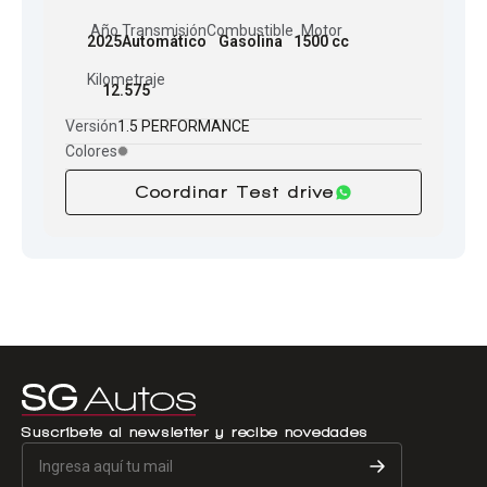
Año
Transmisión
Combustible
Motor
2025
Automático
Gasolina
1500 cc
Kilometraje
12.575
Versión
1.5 PERFORMANCE
Colores
Coordinar Test drive
Suscríbete al newsletter y recibe novedades