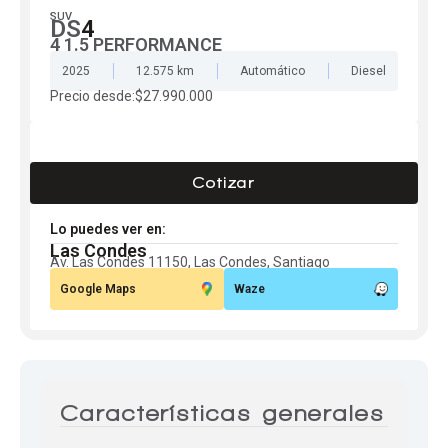
SUV
DS
4
Centro de ayuda
4 1.5 PERFORMANCE
Doble cabina
2025
12.575 km
Automático
Diesel
Precio desde:
$27.990.000
Ver todo autos usados
Cotizar
Ver todo autos nuevos
Lo puedes ver en:
Las Condes
Av. Las Condes 11150, Las Condes, Santiago
Google Maps
Waze
Características generales