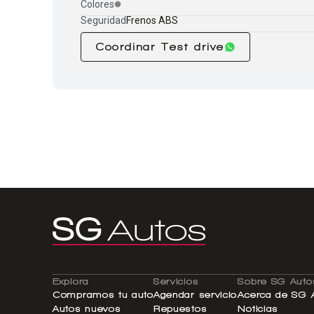
Colores
Seguridad
Frenos ABS
Coordinar Test drive
Explora
Servicios
Sobre SG Auto
Compramos tu auto
Agendar servicio
Acerca de SG 
Autos nuevos
Repuestos
Noticias