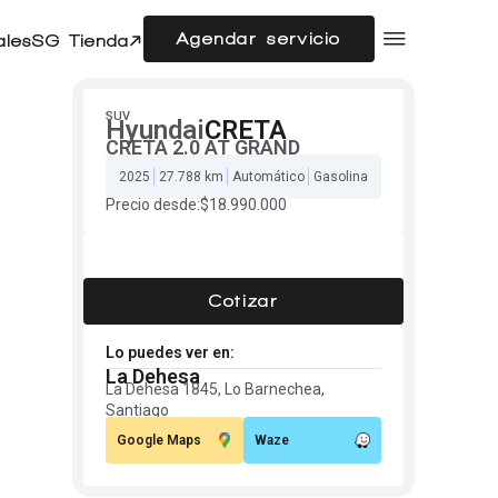
Agendar servicio
ales
SG Tienda
Compramos tu auto
Acerca de SG Autos
SUV
Hyundai
CRETA
CRETA 2.0 AT GRAND
Financiamiento
2025
27.788 km
Automático
Gasolina
Flotas
Doble cabina
Precio desde:
$18.990.000
Noticias
Centro de ayuda
Cotizar
Lo puedes ver en:
La Dehesa
La Dehesa 1845, Lo Barnechea,
Santiago
Google Maps
Waze