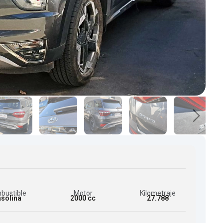
bustible
Motor
Kilometraje
solina
2000 cc
27.788