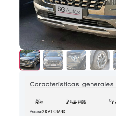
Características generales
Año
Transmisión
Com
2025
Automático
Ga
Versión
2.0 AT GRAND