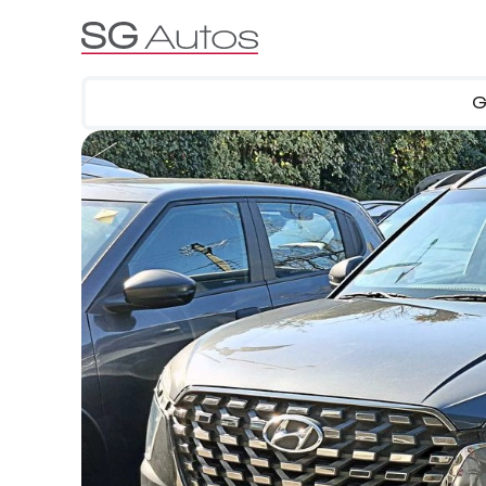
G
Por marca
Por categoría
SUV
Ha