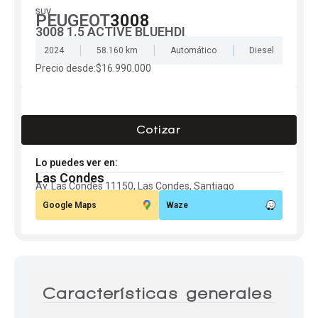
SUV
PEUGEOT
3008
Centro de ayuda
3008 1.5 ACTIVE BLUEHDI
Doble cabina
2024
58.160 km
Automático
Diesel
Precio desde:
$16.990.000
Ver todo autos usados
Cotizar
Ver todo autos nuevos
Lo puedes ver en:
Las Condes
Av. Las Condes 11150, Las Condes, Santiago
Google Maps
Waze
Características generales