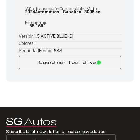
Año
Transmisión
Combustible
Motor
2024
Automático
Gasolina
3008 cc
Kilometraje
58.160
Versión
1.5 ACTIVE BLUEHDI
Colores
Seguridad
Frenos ABS
Coordinar Test drive
Suscríbete al newsletter y recibe novedades