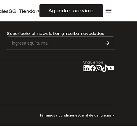
Agendar servicio
ales
SG Tienda
Compramos tu auto
Acerca de SG Autos
Suscríbete al newsletter y recibe novedades
Financiamiento
Flotas
Doble cabina
Noticias
Síguenos!
Centro de ayuda
Términos y condiciones
Canal de denuncias