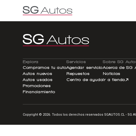
Por marca
Por categoría
SUV
Ha
Explora
Servicios
Sobre SG Auto
Compramos tu auto
Agendar servicio
Acerca de SG 
Autos nuevos
Repuestos
Noticias
Autos usados
Centro de ayuda
Ir a tienda
Promociones
Financiamiento
Copyright © 2026. Todos los derechos reservados SGAUTOS.CL - SG 