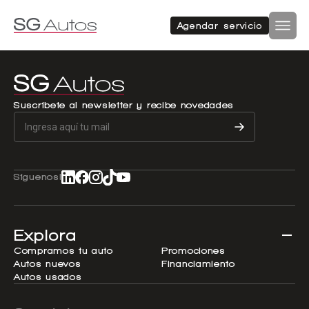
Autos nuevos
Autos usados
Agendar servicio
Por marca
Por categoría
Inicio
SUV
Autos nuevos
Suscríbete al newsletter y recibe novedades
Autos usados
Hatchback
Repuestos
Síguenos!
Sucursales
Sedan
Compramos tu auto
Explora
Acerca de SG Autos
Compramos tu auto
Promociones
Autos nuevos
Financiamiento
Financiamiento
Autos usados
Furgón
Flotas
Noticias