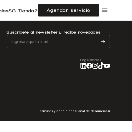
Agendar servicio
ales
SG Tienda
Compramos tu auto
Acerca de SG Autos
Suscríbete al newsletter y recibe novedades
Financiamiento
Flotas
Doble cabina
Noticias
Síguenos!
Centro de ayuda
Términos y condiciones
Canal de denuncias