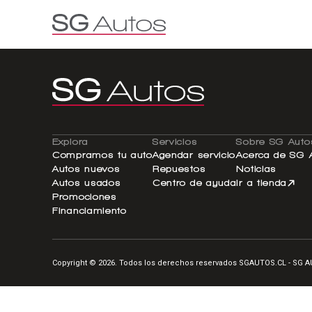
Por marca
Por categoría
SUV
Ha
Explora
Servicios
Sobre SG Auto
Compramos tu auto
Agendar servicio
Acerca de SG 
Autos nuevos
Repuestos
Noticias
Autos usados
Centro de ayuda
Ir a tienda
Promociones
Financiamiento
Copyright © 2026. Todos los derechos reservados SGAUTOS.CL - SG 