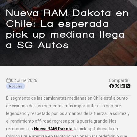
Centro de ayuda
Nueva RAM Dakota en
Doble cabina
Chile: La esperada
pick-up mediana llega
a SG Autos
Ver todo autos usados
Ver todo autos nuevos
02 June 2026
Compartir:
Noticias
El segmento de las camionetas medianas en Chile está a punto
de vivir uno de sus momentos más importantes. Un nombre
legendario y respetado por los amantes de la fuerza, la solidez y
el rendimiento off-road regresa por la puerta grande. Nos
referimos a la
Nueva RAM Dakota
, la pick-up fabricada en
Córdoba que aterriza en territorio nacional para redefinir lo que