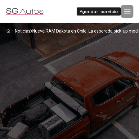
Autos nuevos
Autos usados
Agendar servicio
Por marca
Por categoría
Inicio
Noticias
Nueva RAM Dakota en Chile: La esperada pick-up medi
SUV
Autos nuevos
Autos usados
Hatchback
Repuestos
Sucursales
Sedan
Compramos tu auto
Acerca de SG Autos
Financiamiento
Furgón
Flotas
Noticias