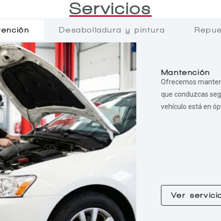
Servicios
ención
Desabolladura y pintura
Repue
Mantención
Ofrecemos mantenc
que conduzcas segur
vehículo está en ó
Ver servici