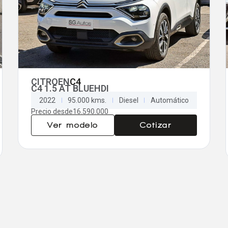
CITROEN
C4
C4 1.5 AT BLUEHDI
2022
95.000 kms.
Diesel
Automático
Precio desde
16.590.000
Ver modelo
Cotizar