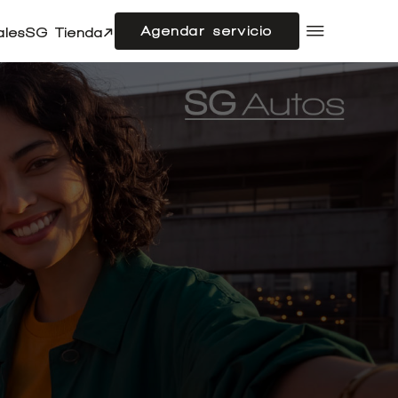
Agendar servicio
ales
SG Tienda
Compramos tu auto
Acerca de SG Autos
Financiamiento
Flotas
Doble cabina
Noticias
Centro de ayuda
es
tro stock en la