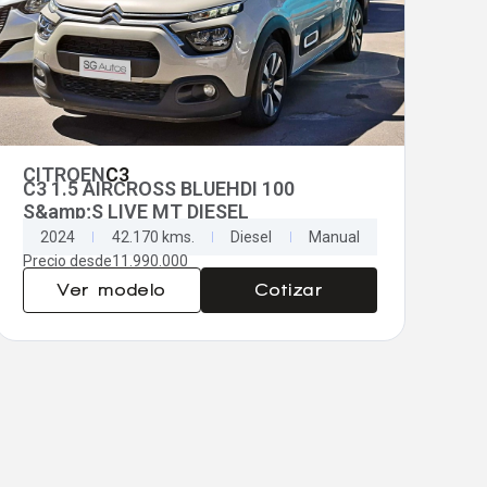
CITROEN
C3
C3 1.5 AIRCROSS BLUEHDI 100
S&amp;S LIVE MT DIESEL
2024
42.170 kms.
Diesel
Manual
Precio desde
11.990.000
Ver modelo
Cotizar