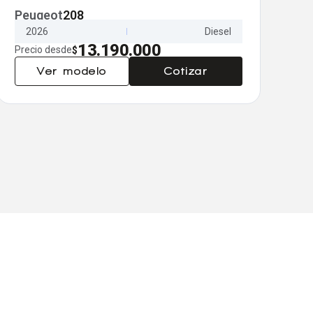
Peugeot
208
J
2026
Diesel
13.190.000
Precio desde
Pr
$
Ver modelo
Cotizar