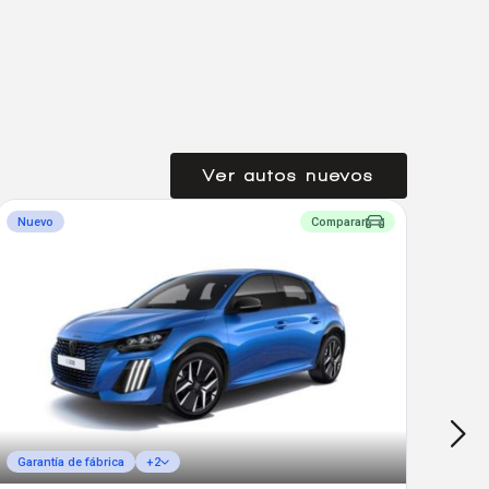
Ver autos nuevos
Nuevo
Comparar
Entr
Garantía de fábrica
+2
Gara