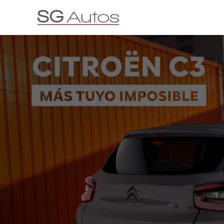
Por marca
Por categoría
SUV
Ha
O
Vehículos gara