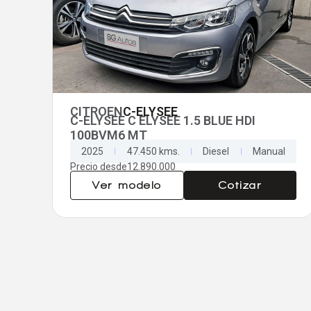
CITROEN
C-ELYSEE
C-ELYSEE C ELYSEE 1.5 BLUE HDI
100BVM6 MT
2025
47.450 kms.
Diesel
Manual
Precio desde
12.890.000
Ver modelo
Cotizar